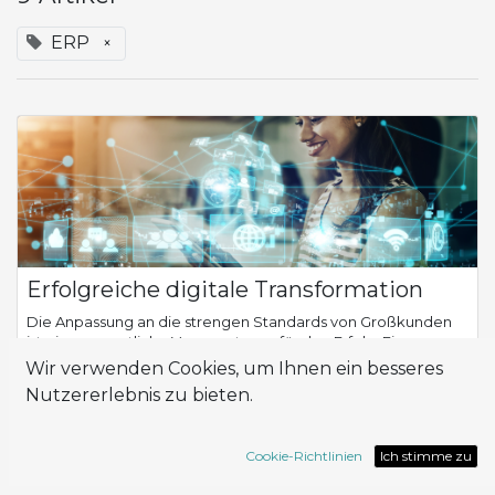
ERP
×
Erfolgreiche digitale Transformation
Die Anpassung an die strengen Standards von Großkunden
ist eine wesentliche Voraussetzung für den Erfolg. Ein
Unternehmen stand vor dieser Herausforderung, als es mit
Wir verwenden Cookies, um Ihnen ein besseres
einer multinationalen Vertriebske...
Nutzererlebnis zu bieten.
ERP
Implementation
Odoo
success story
Cookie-Richtlinien
Ich stimme zu
Juli 31, 2024
Lösungen