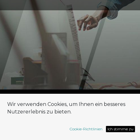
Wir verwenden Cookies, um Ihnen ein besseres
Eine App für Alles
Nutzererlebnis zu bieten.
Cookie-Richtlinien
Ich stimme zu