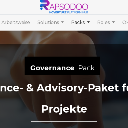
 Arbeitsweise
Solutions
Packs
Roles
Ök
Governance
Pack
nce- & Advisory-Paket f
Projekte