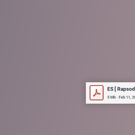
ES [ Rapsod
5
Mb
∙
Feb 11, 2