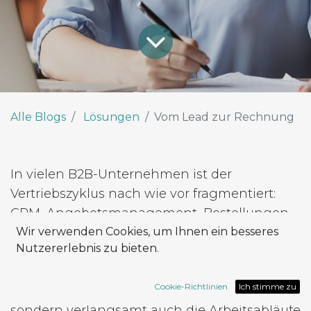
Alle Blogs
Lösungen
Vom Lead zur Rechnung
In vielen B2B-Unternehmen ist der
Vertriebszyklus nach wie vor fragmentiert:
CRM, Angebotsmanagement, Bestellungen
und Rechnungsstellung werden über
Wir verwenden Cookies, um Ihnen ein besseres
Nutzererlebnis zu bieten.
verschiedene Tools abgewickelt, die oft nicht
miteinander kommunizieren. Dieser Ansatz
Cookie-Richtlinien
Ich stimme zu
führt nicht nur zu betrieblichen Ineffizienzen,
sondern verlangsamt auch die Arbeitsabläufe