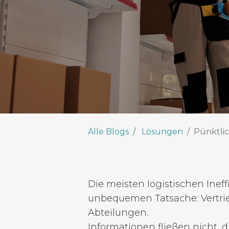
Alle Blogs
Lösungen
Pünktli
Die meisten logistischen Inef
unbequemen Tatsache: Vertrie
Abteilungen.
Informationen fließen nicht, 