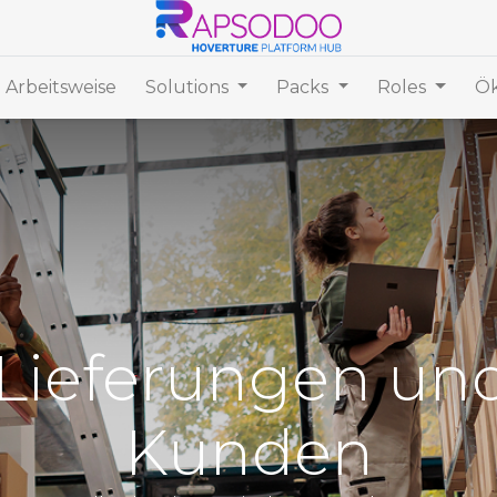
 Arbeitsweise
Solutions
Packs
Roles
Ök
 Lieferungen und
Kunden