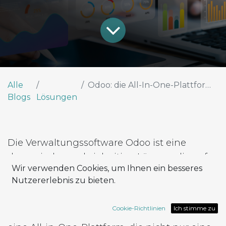
Alle
Odoo: die All-In-One-Plattform für digitale Innovation
Blogs
Lösungen
Die Verwaltungssoftware Odoo ist eine
dynamische und vielseitige Lösung, die auf
Wir verwenden Cookies, um Ihnen ein besseres
die individuellen Bedürfnisse von
Nutzererlebnis zu bieten.
Unternehmen aus verschiedenen Branchen
zugeschnitten ist. Mit seiner Suite von
Cookie-Richtlinien
Ich stimme zu
anpassbaren Anwendungen bietet Odoo