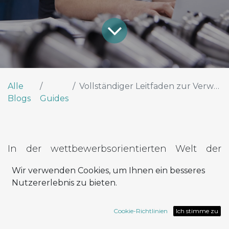
Alle
Vollständiger Leitfaden zur Verwendung von MRP
Blogs
Guides
In der wettbewerbsorientierten Welt der
Fertigung ist die betriebliche Effizienz
Wir verwenden Cookies, um Ihnen ein besseres
entscheidend für den Unternehmenserfolg.
Nutzererlebnis zu bieten.
Mit Hilfe von Odoo, einem integrierten
Unternehmensmanagementsystem (ERP),
Cookie-Richtlinien
Ich stimme zu
können Sie die Effizienz aller Phasen des