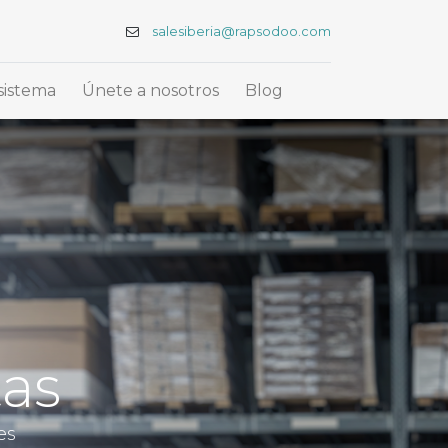
salesiberia@rapsodoo.com
sistema
Únete a nosotros
Blog
tas
es