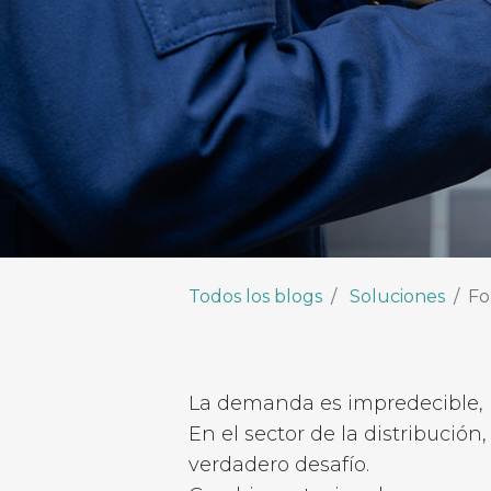
Todos los blogs
Soluciones
Fo
La demanda es impredecible, p
En el sector de la distribució
verdadero desafío.