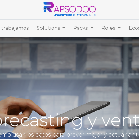
trabajamos
Solutions
Packs
Roles
Eco
recasting y ven
ómo usar los datos para prever mejor y actuar ant