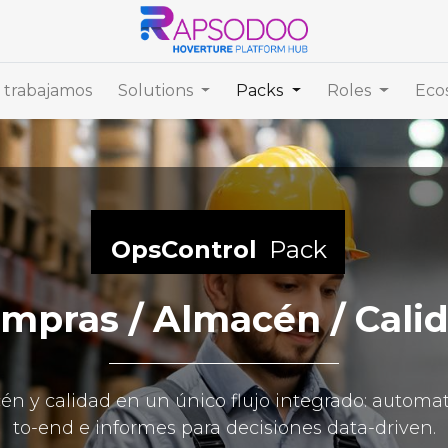
trabajamos
Solutions
Packs
Roles
Eco
OpsControl
Pack
mpras / Almacén / Cali
n y calidad en un único flujo integrado: automati
to-end e informes para decisiones data-driven.