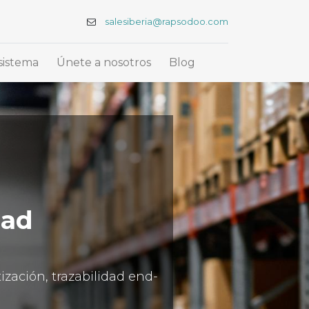
salesiberia@rapsodoo.com
sistema
Únete a nosotros
Blog
dad
zación, trazabilidad end-