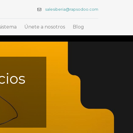
salesiberia@rapsodoo.com
sistema
Únete a nosotros
Blog
cios