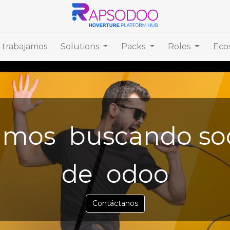
trabajamos
Solutions
Packs
Roles
Eco
amos buscando so
de odoo
Contáctanos