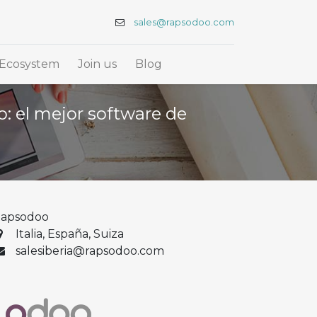
sales@rapsodoo.com
Ecosystem
Join us
Blog
o: el mejor software de
apsodoo
Italia
, España, Suiza
salesiberia@rapsodoo.com