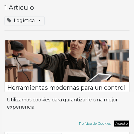
1 Articulo
Logística
×
Herramientas modernas para un control
eficiente del inventario y almacén.
Utilizamos cookies para garantizarle una mejor
Flujo de Productos ¿Cómo puedo optimizar la eficiencia y la
experiencia.
productividad en la gestión de mi empresa, especialmente
en lo que respecta al control del inventario y la logística? En el
corazón de esta ...
Política de Cookies
Acepto
Almacén
Inventario
Logística