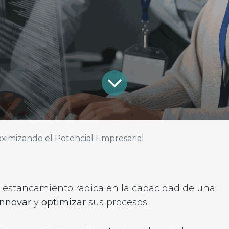
ximizando el Potencial Empresarial
 el estancamiento radica en la capacidad de una
innovar
y
optimizar
sus procesos.