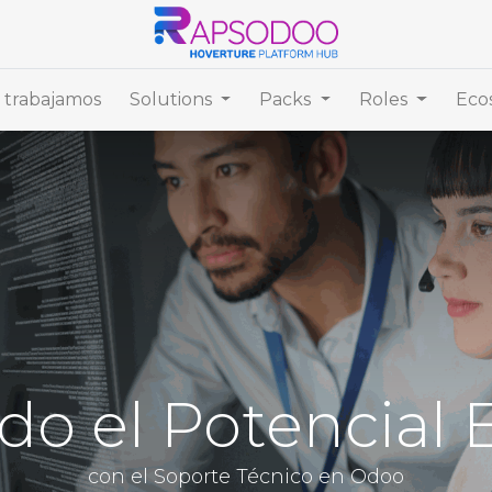
trabajamos
Solutions
Packs
Roles
Eco
o el Potencial 
con el Soporte Técnico en Odoo