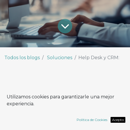
Todos los blogs
Soluciones
Help Desk y CRM:
De la asistencia a la relación:
Utilizamos cookies para garantizarle una mejor
experiencia.
cómo cambia el concepto de
soporte
Política de Cookies
Acepto