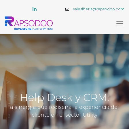
salesiberia@rapsodoo.com
Help Desk y CRM:
a sinergia que rediseña la experiencia del
cliente en el sector Utility