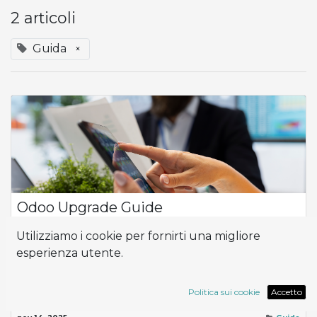
2 articoli
Guida
×
Odoo Upgrade Guide
Aggiornare Odoo alla versione più recente può sembrare un
Utilizziamo i cookie per fornirti una migliore
processo complesso. In realtà, con il giusto approccio, può
esperienza utente.
diventare una grande opportunità per migliorare efficienza,
integrazione e innovaz...
Guida
Odoo
Politica sui cookie
Accetto