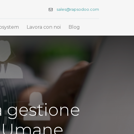
sales@rapsodoo.com
osystem
Lavora con noi
Blog
a gestione
se Umane