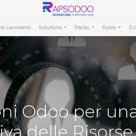
e Lavoriamo
Solutions
Packs
Roles
Ec
oni Odoo per un
iva delle Risor