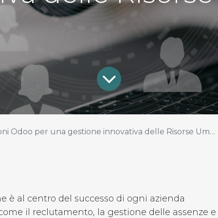
oni Odoo per una gestione innovativa delle Risorse Umane
e è al centro del successo di ogni azienda
come il reclutamento, la gestione delle assenze e