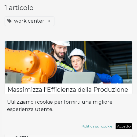
1 articolo
work center
×
Massimizza l'Efficienza della Produzione
Nel panorama competitivo attuale, l'ottimizzazione dei
Utilizziamo i cookie per fornirti una migliore
processi produttivi è fondamentale per garantire il successo
esperienza utente.
aziendale. Con la suite di strumenti Odoo, le aziende possono
fare affidamento sui W...
Odoo
guide
planning
work center
Politica sui cookie
Accetto