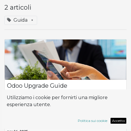
2 articoli
Guida
×
Odoo Upgrade Guide
Aggiornare Odoo alla versione più recente può sembrare un
Utilizziamo i cookie per fornirti una migliore
processo complesso. In realtà, con il giusto approccio, può
esperienza utente.
diventare una grande opportunità per migliorare efficienza,
integrazione e innovaz...
Guida
Odoo
Politica sui cookie
Accetto