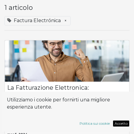
1 articolo
Factura Electrónica
×
La Fatturazione Elettronica:
Se una piccola o media impresa (PMI) riconosce l'importanza
Utilizziamo i cookie per fornirti una migliore
e i benefici di questo strumento ma non lo implementa,
esperienza utente.
potrebbe diventare un ostacolo per la crescita e la
competitività dell'azienda nel me...
Contabilidad
Factura Electrónica
Odoo
PYMES
Politica sui cookie
Accetto